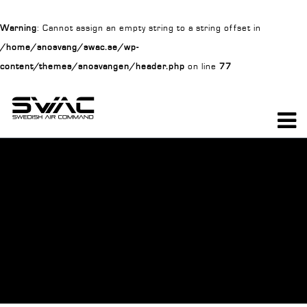
Warning
: Cannot assign an empty string to a string offset in
/home/snosvang/swac.se/wp-
content/themes/snosvangen/header.php
on line
77