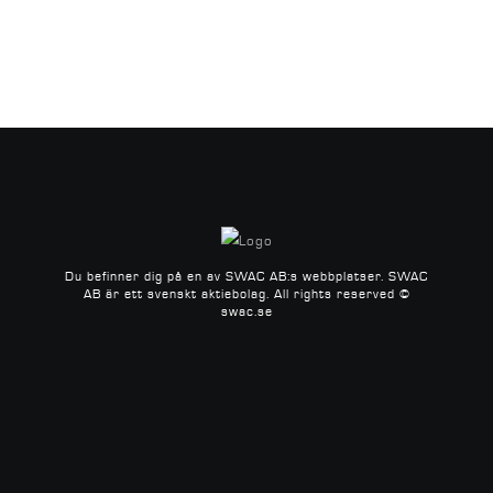
Du befinner dig på en av SWAC AB:s webbplatser.
SWAC
AB är ett svenskt aktiebolag.
All rights reserved ©
swac.se